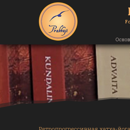
Основ
Ретропрогрессивная хатха-йог