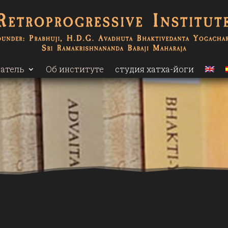
атель
Об институте
студия хатха-йоги
а